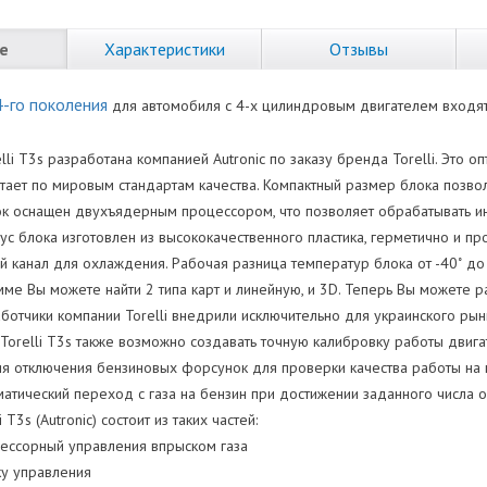
е
Характеристики
Отзывы
4-го поколения
для автомобиля c 4-х цилиндровым двигателем входя
lli T3s разработана компанией Autronic по заказу бренда Torelli. Это
отает по мировым стандартам качества. Компактный размер блока позво
ок оснащен двухъядерным процессором, что позволяет обрабатывать 
ус блока изготовлен из высококачественного пластика, герметично и пр
 канал для охлаждения. Рабочая разница температур блока от -40˚ до 
ме Вы можете найти 2 типа карт и линейную, и 3D. Теперь Вы можете р
отчики компании Torelli внедрили исключительно для украинского рынка
е Torelli Т3s также возможно создавать точную калибровку работы двигат
я отключения бензиновых форсунок для проверки качества работы на
матический переход с газа на бензин при достижении заданного числа о
 T3s (Autronic) состоит из таких частей:
ессорный управления впрыском газа
ку управления