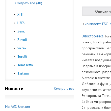
Смотреть все (40)
Описани
ХПТ
НЗГА
комплект ГБО 
В
Zenit
Электроника
Tore
Zavoli
Бренд Torelli раб
Valtek
пространством. Бл
режимах. Сам корп
Torelli
имеется воздушный
Tomasetto
Впервые в програм
возможность разраб
Tartarini
Autronic, в систем
Добавлена функци
Новости
Смотреть все
осуществлять авто
Электроника Torelli
1) блок микропроц
На АЗС бензин
2) проводка к бло