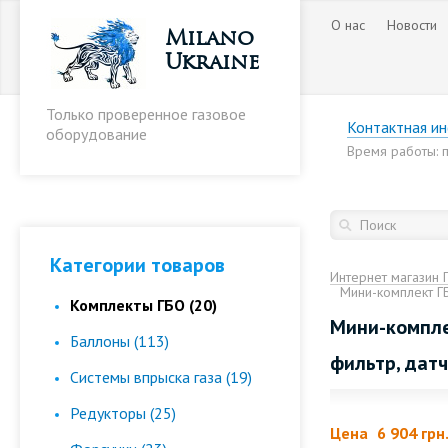
О нас
Новости
Milano
Ukraine
Только проверенное газовое
Контактная и
оборудование
Время работы: пн
Категории товаров
Интернет магазин 
Мини-комплект ГБ
Комплекты ГБО (20)
Мини-комплек
Баллоны (113)
фильтр, дат
Cистемы впрыска газа (19)
Редукторы (25)
Цена
6 904 грн