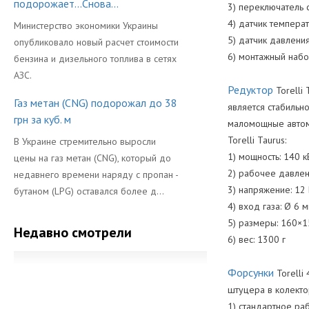
подорожает...Снова...
3) переключатель
4) датчик темпера
Министерство экономики Украины
5) датчик давлени
опубликовало новый расчет стоимости
6) монтажный наб
бензина и дизельного топлива в сетях
АЗС.
Редуктор
Torelli
Газ метан (CNG) подорожал до 38
является стабильн
грн за куб. м
маломощные автомо
Torelli Taurus:
В Украине стремительно выросли
1) мощность: 140 к
цены на газ метан (CNG), который до
2) рабочее давлен
недавнего времени наряду с пропан -
3) напряжение: 12
бутаном (LPG) оставался более д...
4) вход газа: Ø 6 
5) размеры: 160×
Недавно смотрели
6) вес: 1300 г
Форсунки
Torelli
штуцера в колекто
1) стандартное ра