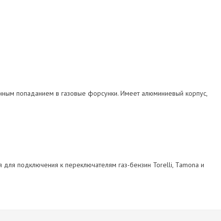
венным попаданием в газовые форсунки. Имеет алюминиевый корпус,
я для подключения к переключателям газ-бензин Torelli, Tamona и
4
Torelli