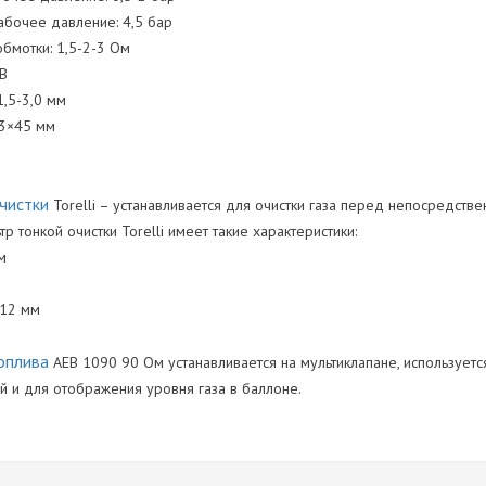
абочее давление: 4,5 бар
обмотки: 1,5-2-3 Ом
 В
1,5-3,0 мм
63×45 мм
чистки
Torelli – устанавливается для очистки газа перед непосредст
р тонкой очистки Torelli имеет такие характеристики:
м
×12 мм
оплива
АЕВ 1090 90 Ом устанавливается на мультиклапане, используетс
й и для отображения уровня газа в баллоне.
илиндров
обеспечение:
Нет отзывов
sb_interfeysa-torelli.zip
ь
a-nastroyki-bloka-upravleniya-Torelli-T3-_new-ver.-4.95F_.zip