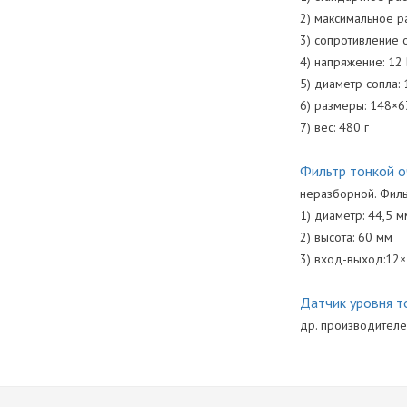
2) максимальное р
3) сопротивление 
4) напряжение: 12
5) диаметр сопла: 
6) размеры: 148×
7) вес: 480 г
Фильтр тонкой о
неразборной. Фильт
1) диаметр: 44,5 м
2) высота: 60 мм
3) вход-выход:12
Датчик уровня т
др. производителе
Количество Ц
Программное 
Скачать drayver-u
Производител
Скачать Programm