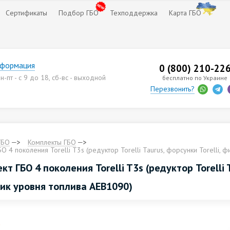
Сертификаты
Подбор ГБО
Техподдержка
Карта ГБО
нформация
0 (800) 210-22
-пт - с 9 до 18, сб-вс - выходной
бесплатно по Украине
Перезвонить?
ГБО
Комплекты ГБО
О 4 поколения Torelli T3s (редуктор Torelli Taurus, форсунки Torelli, 
т ГБО 4 поколения Torelli T3s (редуктор Torelli T
чик уровня топлива AEB1090)
.