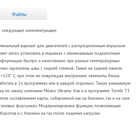
Файлы
т следующие комплектующие:
 оптимальный вариант для двигателей с распределенным впрыском.
ляет легко установить в машинах с минимальным подкапотным
информацию быстро и качественно при разных температурных
очно скреплены швы с задней стенкой. Также на задней панели
+120˚ С, при этом не повреждая внутренние элементы блока.
аботать в 2х программах или в каждой отдельно. Такую уникальную
 по заказу компании Milano Ukraine. Как и в программе Torelli Т3
еля составлением карты, собираемой как на бензине, так и на газе.
 газовых форсунках. Модернизирована функция, позволяющая
боротов и с бензина на газ после падения нагрузки.