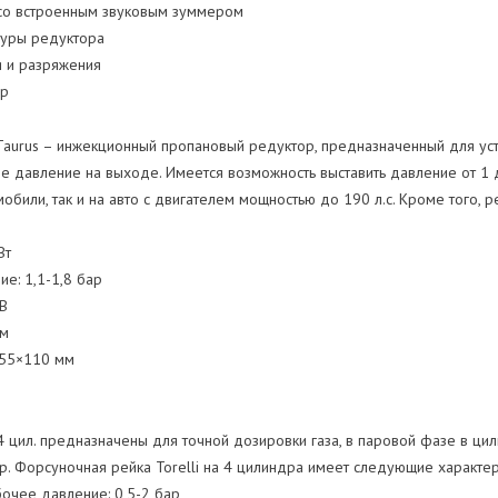
 со встроенным звуковым зуммером
туры редуктора
я и разряжения
ор
 Taurus – инжекционный пропановый редуктор, предназначенный для ус
ое давление на выходе. Имеется возможность выставить давление от 1
били, так и на авто с двигателем мощностью до 190 л.с. Кроме того, 
Вт
ие: 1,1-1,8 бар
 В
мм
155×110 мм
 4 цил. предназначены для точной дозировки газа, в паровой фазе в ц
р. Форсуночная рейка Torelli на 4 цилиндра имеет следующие характер
бочее давление: 0,5-2 бар