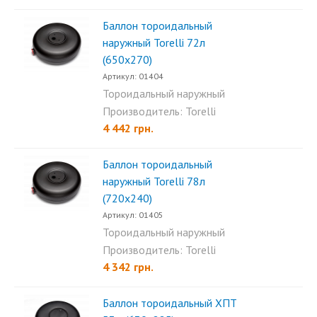
Баллон тороидальный
наружный Torelli 72л
(650х270)
Артикул: 01404
Тороидальный наружный
баллон Torelli 72л (650х270)...
Производитель: Torelli
4 442 грн.
Баллон тороидальный
наружный Torelli 78л
(720х240)
Артикул: 01405
Тороидальный наружный
баллон Torelli 78л (720x240)...
Производитель: Torelli
4 342 грн.
Баллон тороидальный ХПТ