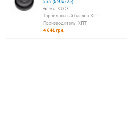
53л. (630х225)
Артикул: 01567
Тороидальный баллон ХПТ
53л. (630х225) внутренний...
Производитель: ХПТ
4 641 грн.