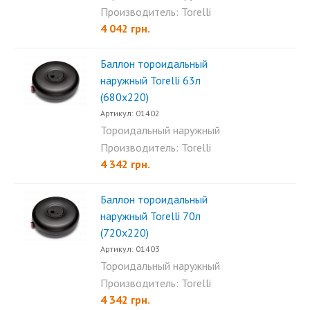
баллон Torelli 57л (650x220)...
Производитель: Torelli
4 042 грн.
Баллон тороидальный
наружный Torelli 63л
(680х220)
Артикул: 01402
Тороидальный наружный
баллон Torelli 63л (680х220)...
Производитель: Torelli
4 342 грн.
Баллон тороидальный
наружный Torelli 70л
(720х220)
Артикул: 01403
Тороидальный наружный
баллон Torelli 70л (720х220)...
Производитель: Torelli
4 342 грн.