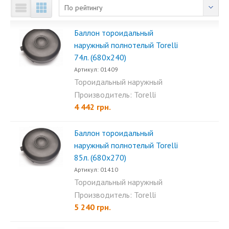
По рейтингу
Баллон тороидальный
наружный полнотелый Torelli
74л. (680х240)
Артикул: 01409
Тороидальный наружный
полнотелый баллон Torelli...
Производитель: Torelli
4 442 грн.
Баллон тороидальный
наружный полнотелый Torelli
85л. (680х270)
Артикул: 01410
Тороидальный наружный
полнотелый баллон Torelli...
Производитель: Torelli
5 240 грн.