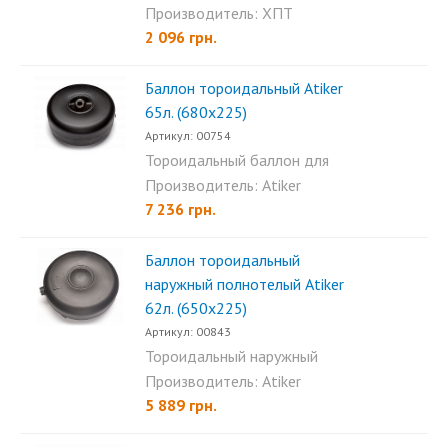
баллон ХПТ 20л...
Производитель: ХПТ
2 096 грн.
Баллон тороидальный Аtiker
65л. (680х225)
Артикул: 00754
Тороидальный баллон для
пропана Atiker 65л
Производитель: Atiker
(680×225)...
7 236 грн.
Баллон тороидальный
наружный полнотелый Аtiker
62л. (650х225)
Артикул: 00843
Тороидальный наружный
полнотелый баллон Atiker...
Производитель: Atiker
5 889 грн.