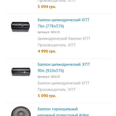
50л. (802х300)...
Производитель: ХПТ
3 094 грн.
Баллон цилиндрический ХПТ
76л. (778х376)
Артикул: 00119
Цилиндрический баллон ХПТ
76л. (778х376)...
Производитель: ХПТ
4 990 грн.
Баллон цилиндрический. ХПТ
90л. (910х376)
Артикул: 00120
Баллон цилиндрический ХПТ
90л. (910х376)...
Производитель: ХПТ
5 090 грн.
Баллон тороидальный
наружный полнотелый Аtiker