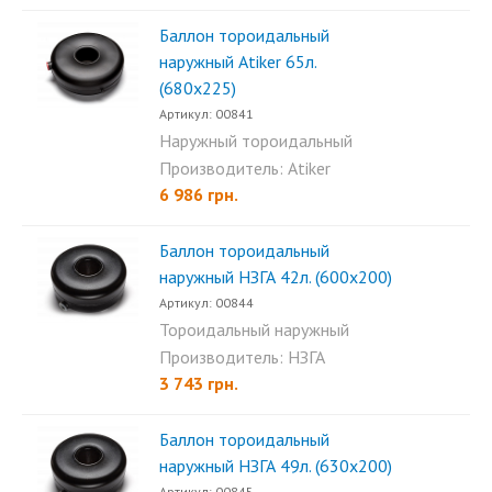
Баллон тороидальный
наружный Аtiker 65л.
(680х225)
Артикул: 00841
Наружный тороидальный
пропановый баллон Atiker...
Производитель: Atiker
6 986 грн.
Баллон тороидальный
наружный НЗГА 42л. (600х200)
Артикул: 00844
Тороидальный наружный
баллон НЗГА 42л. (600х200)...
Производитель: НЗГА
3 743 грн.
Баллон тороидальный
наружный НЗГА 49л. (630х200)
Артикул: 00845