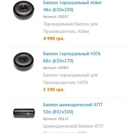
Баллон тороидальный Аtiker
48л. (630х200)
Артикул: 00037
Тороидальный баллон для
пропана Atiker 48л
Производитель: Atiker
(630×200)...
4 990 грн.
Баллон тороидальный НЗГА
68л. (630х270)
Артикул: 00083
Баллон тороидальный для
пропана НЗГА 68л...
Производитель: НЗГА
5 390 грн.
Баллон цилиндрический ХПТ
50л. (802х300)
Артикул: 00115
Цилиндрический баллон ХПТ