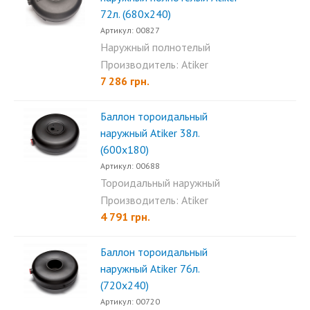
72л. (680х240)
Артикул: 00827
Наружный полнотелый
тороидальный баллон Atiker...
Производитель: Atiker
7 286 грн.
Баллон тороидальный
наружный Аtiker 38л.
(600х180)
Артикул: 00688
Тороидальный наружный
баллон Atiker 38л (600x180)...
Производитель: Atiker
4 791 грн.
Баллон тороидальный
наружный Аtiker 76л.
(720х240)
Артикул: 00720