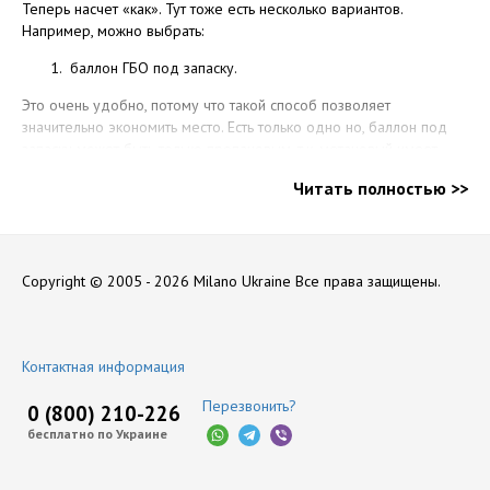
Теперь насчет «как». Тут тоже есть несколько вариантов.
Например, можно выбрать:
баллон ГБО под запаску.
Это очень удобно, потому что такой способ позволяет
значительно экономить место. Есть только одно но, баллон под
запаску может быть только пропановым, т.к. метановый имеет
исключительно цилиндрическую форму. Саму запаску нужно
Читать полностью >>
будет возить в багажнике, или ездить вовсе без нее. В некоторых
автомобилях (в пикапах) метановый баллон фиксируют между
кабиной водителя и кузовом, или под ним.
Баллоны ГБО в Запорожье купить с доставкой по
Copyright © 2005 - 2026 Milano Ukraine
Все права защищены.
Украине
Контактная информация
Как видите, выбор
достаточно
Перезвонить?
0 (800) 210-226
большой,
бесплатно по Украине
вариантов много.
Обычно баллоны