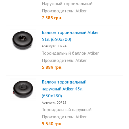
Наружный тороидальный
баллон Atiker 76л (720×240)...
Производитель: Atiker
7 585 грн.
Баллон тороидальный Аtiker
51л. (650х200)
Артикул: 00774
Тороидальный баллон Atiker
51л (650×200) - это...
Производитель: Atiker
5 889 грн.
Баллон тороидальный
наружный Аtiker 43л.
(630х180)
Артикул: 00795
Тороидальный наружный
баллон Atiker 43л (630x180)...
Производитель: Atiker
5 340 грн.