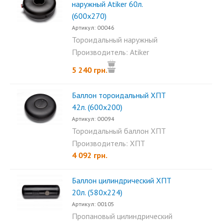
наружный Аtiker 60л.
(600х270)
Артикул: 00046
Тороидальный наружный
баллон Atiker 60л (600×270)...
Производитель: Atiker
5 240 грн.
Баллон тороидальный ХПТ
42л. (600х200)
Артикул: 00094
Тороидальный баллон ХПТ
42л. (600х200)...
Производитель: ХПТ
4 092 грн.
Баллон цилиндрический ХПТ
20л. (580х224)
Артикул: 00105
Пропановый цилиндрический