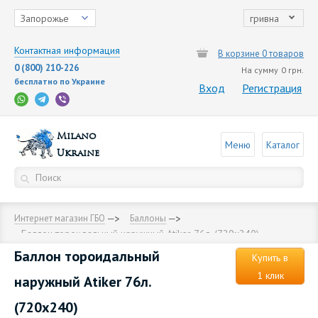
Запорожье
гривна
Контактная информация
В корзине 0 товаров
0 (800) 210-226
На сумму
0 грн.
бесплатно по Украине
Вход
Регистрация
Milano
Меню
Каталог
Ukraine
Интернет магазин ГБО
Баллоны
Баллон тороидальный наружный Аtiker 76л. (720х240)
Баллон тороидальный
Купить в
1 клик
наружный Аtiker 76л.
(720х240)