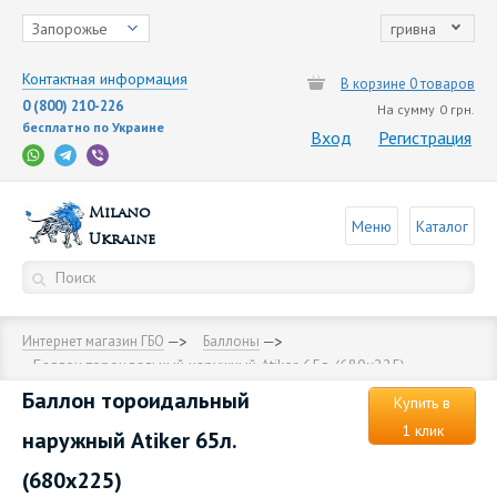
Запорожье
гривна
Контактная информация
В корзине 0 товаров
0 (800) 210-226
На сумму
0 грн.
бесплатно по Украине
Вход
Регистрация
Milano
Меню
Каталог
Ukraine
Интернет магазин ГБО
Баллоны
Баллон тороидальный наружный Аtiker 65л. (680х225)
Баллон тороидальный
Купить в
1 клик
наружный Аtiker 65л.
(680х225)