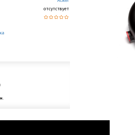
Atiker
отсутствует
ка
и
н.