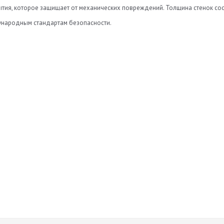
тия, которое защищает от механических повреждений. Толщина стенок состав
ународным стандартам безопасности.
Нет отзывов
а
Оставить отзыв
ь