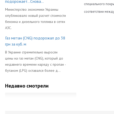
подорожает...Снова...
специального покры
Министерство экономики Украины
соответствии межд
опубликовало новый расчет стоимости
Диаметр
бензина и дизельного топлива в сетях
АЗС.
Длина
Газ метан (CNG) подорожал до 38
Объем Баллон
грн за куб. м
Производител
В Украине стремительно выросли
цены на газ метан (CNG), который до
недавнего времени наряду с пропан -
бутаном (LPG) оставался более д...
Недавно смотрели