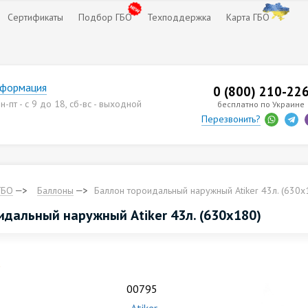
Сертификаты
Подбор ГБО
Техподдержка
Карта ГБО
нформация
0 (800) 210-22
-пт - с 9 до 18, сб-вс - выходной
бесплатно по Украине
Перезвонить?
ГБО
Баллоны
Баллон тороидальный наружный Аtiker 43л. (630х
идальный наружный Аtiker 43л. (630х180)
.
00795