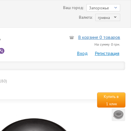
Ваш город:
Запорожье
Валюта:
гривна
В корзине 0 товаров
6
На сумму
0 грн.
Вход
Регистрация
180)
Купить в
1 клик