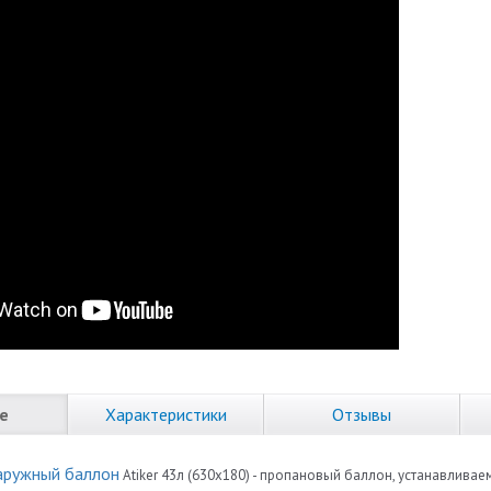
е
Характеристики
Отзывы
аружный баллон
Atiker 43л (630x180) - пропановый баллон, устанавлива