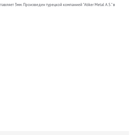
ляет 3мм. Произведен турецкой компанией "Atiker Metal A.S." в
630
180
43
Atiker