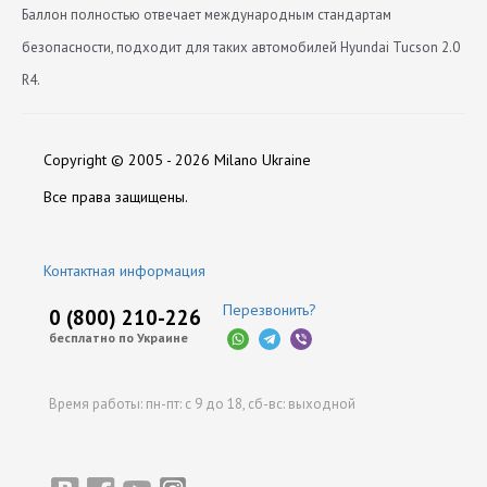
Баллон полностью отвечает международным стандартам
безопасности, подходит для таких автомобилей Hyundai Tucson 2.0
R4.
Вес (кг)
Каталоги:
Нет отзывов
25
Скачать Katalog-produktsii-Torelli.pdf
Copyright © 2005 - 2026 Milano Ukraine
Горловина
внутренняя
Оставить отзыв
Все права защищены.
Диаметр
650
Контактная информация
Длина
220
Перезвонить?
0 (800) 210-226
бесплатно по Украине
Максимальное давление
30 Бар
Время работы:
пн-пт: с 9 до 18,
сб-вс: выходной
Объем Баллона
57
Под мультиклапан