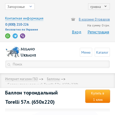
Запорожье
гривна
Контактная информация
В корзине 0 товаров
0 (800) 210-226
На сумму
0 грн.
бесплатно по Украине
Вход
Регистрация
Milano
Меню
Каталог
Ukraine
Интернет магазин ГБО
Баллоны
Баллон тороидальный Torelli 57л. (650х220)
Баллон тороидальный
Купить в
1 клик
Torelli 57л. (650х220)