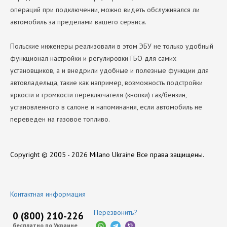
операций при подключении, можно видеть обслуживался ли
автомобиль за пределами вашего сервиса.
Польские инженеры реализовали в этом ЭБУ не только удобный
функционал настройки и регулировки ГБО для самих
установщиков, а и внедрили удобные и полезные функции для
автовладельца, такие как например, возможность подстройки
яркости и громкости переключателя (кнопки) газ/бензин,
установленного в салоне и напоминания, если автомобиль не
переведен на газовое топливо.
Количество Цилиндров
Нет отзывов
4
Copyright © 2005 - 2026 Milano Ukraine
Все права защищены.
Производитель
ALEX SP. Z O.O.
Оставить отзыв
Контактная информация
Перезвонить?
0 (800) 210-226
бесплатно по Украине