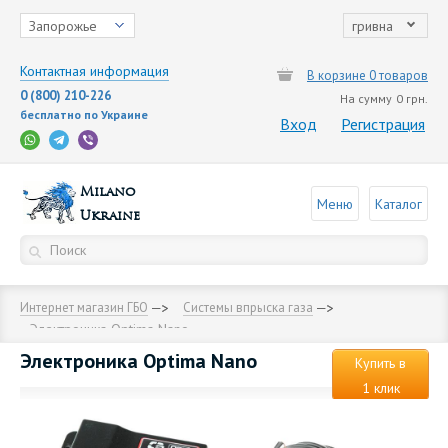
Запорожье
гривна
Контактная информация
В корзине 0 товаров
0 (800) 210-226
На сумму
0 грн.
бесплатно по Украине
Вход
Регистрация
Milano
Меню
Каталог
Ukraine
Интернет магазин ГБО
Cистемы впрыска газа
Электроника Optima Nano
Электроника Optima Nano
Купить в
1 клик