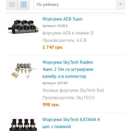
По рейтингу
Форсунки AEB 3цил.
Артикул: 01054
форсунки AEB в планке (3
цилиндра) - это качество...
Производитель: A.E.B.
1 747 грн.
Форсунки SkyTech Raiden
4цил, 2 Ом со штуцерами
калибр. и в коллектор
Артикул: 02590
Газовые форсунки SkyTech Rail
на 4 цилиндра...
Производитель: SkyTECH
998 грн.
Форсунки SkyTech KATANA 4
цил. с планкой