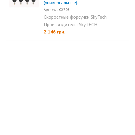
(универсальные).
Артикул: 02706
Скоростные форсунки SkyTech
Katana имеют штоковую...
Производитель: SkyTECH
2 146 грн.