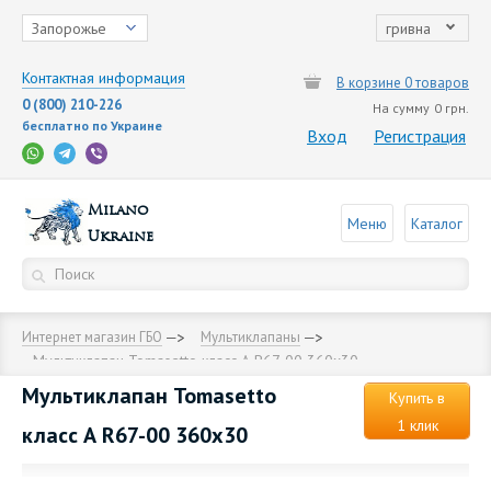
Запорожье
гривна
Контактная информация
В корзине 0 товаров
0 (800) 210-226
На сумму
0 грн.
бесплатно по Украине
Вход
Регистрация
Milano
Меню
Каталог
Ukraine
Интернет магазин ГБО
Мультиклапаны
Мультиклапан Тоmasetto класс А R67-00 360х30
Мультиклапан Тоmasetto
Купить в
1 клик
класс А R67-00 360х30