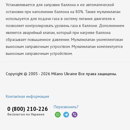
Устанавливается для заправки баллона и ее автоматической
остановки при наполнении баллона на 80%. Также мультиклапан
используется для подачи газа в систему питания двигателя и
позволяет контролировать уровень газа в баллоне. Дополнением
является аварийный клапан, который при нагреве баллона
сбрасывает повышенное давление. Мультиклапан укомплектован
выносным заправочным устроством. Мультиклапан комплектуется
выносным заправочным устройством.
Диаметр
Нет отзывов
360
Copyright © 2005 - 2026 Milano Ukraine
Все права защищены.
Производитель
Tomasetto
Оставить отзыв
Контактная информация
Перезвонить?
0 (800) 210-226
бесплатно по Украине