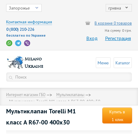
Запорожье
гривна
Контактная информация
В корзине 0 товаров
0 (800) 210-226
На сумму
0 грн.
бесплатно по Украине
Вход
Регистрация
Milano
Меню
Каталог
Ukraine
Интернет магазин ГБО
Мультиклапаны
Мультиклапан Тоrelli М1 класс А R67-00 400х30
Мультиклапан Тоrelli М1
Купить в
1 клик
класс А R67-00 400х30