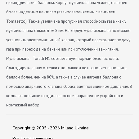
цилиндрические баллоны. Корпус мультиклапана усилен, оснащен
более надежным вентилем (взаимозаменяемым с вентилем
Tomasetto). Также увеличена пропускная способность газа - как у
мультиклапана с выходом 8 мм. На корпус мультиклапана возможно
установить электромагнитный клапан, который перекрывает подачу
газа при переходе на бензин или при отключении зажигания.
Мультиклапан Torelli M1 соответствует нормам безопасности:
благодаря клапану отсечки с поплавком не позволяет наполнить
баллон более, чем на 80%, а также в случае нагрева баллона с
помощью аварийного клапана сбрасывает повышенное давление. В
комплект поставки входит выносное заправочное устройство и
монтажный набор.
Вентиль для перекрытия подачи (шт)
Видео:
Нет отзывов
1
Copyright © 2005 - 2026 Milano Ukraine
ВЗУ в комплекте
есть
Оставить отзыв
Все права защищены.