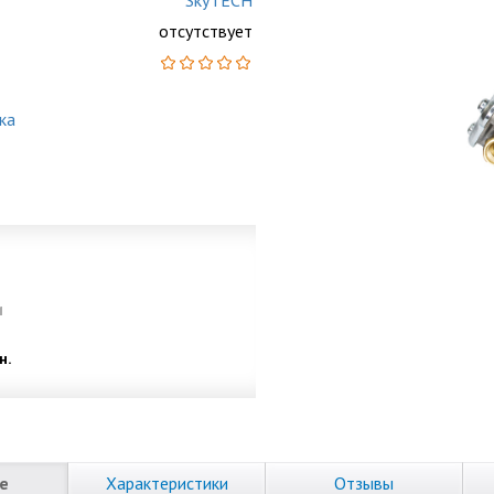
SkyTECH
отсутствует
ка
и
н.
е
Характеристики
Отзывы