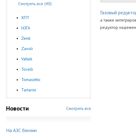
Смотреть все (40)
Газовый редукто
ХПТ
а также интегриров
редуктор надежен 
НЗГА
Вес (кг)
Zenit
Вход (мм)
Zavoli
Гарантия на г
Valtek
Мощность Ред
Torelli
Tomasetto
Напряжение (В
Tartarini
Производител
Размер (мм)
Новости
Смотреть все
Стандартное р
Фильтрующий 
На АЗС бензин