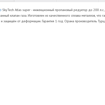
р
SkyTech Atlas super - инжекционный пропановый редуктор до 200 л.с.,
анный клапан газа. Изготовлен из качественного сплава металлов, что 
и защищён от деформации. Гарантия 1 год. Страна производитель Турц
Нет отзывов
азовый редуктор (мес)
Оставить отзыв
уктора
)
ь
абочее давление (бар)
элемент