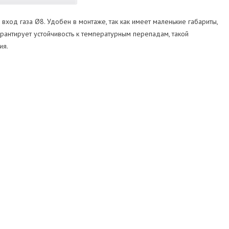
 вход газа Ø8. Удобен в монтаже, так как имеет маленькие габариты,
гарантирует устойчивость к температурным перепадам, такой
ия.
1,3
8
12
200
12
SkyTECH
145х170х90
1-1,5
есть