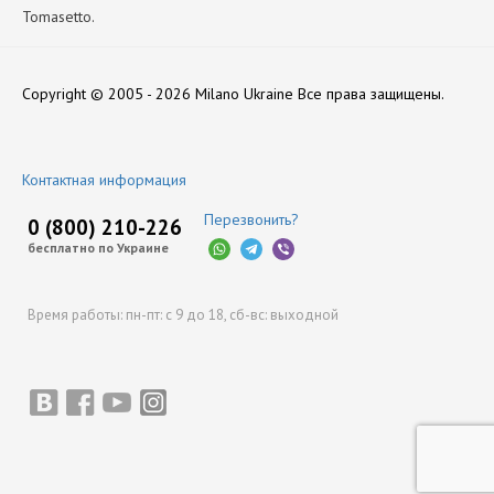
Tomasetto.
Версия
Нет отзывов
AT-09 ARCTIC
Copyright © 2005 - 2026 Milano Ukraine
Все права защищены.
Мощность катушки (Вт)
17
Оставить отзыв
Мощность Редуктора
Контактная информация
160
Перезвонить?
Напряжение катушки (В)
0 (800) 210-226
12
бесплатно по Украине
Производитель
Tomasetto
Время работы:
пн-пт: с 9 до 18,
сб-вс: выходной