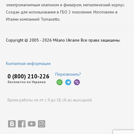
электромагнитным клапоном и фильтром, металлический корпус.
Создан для использования в ГБО 2 поколения. Изготовлен в
Италии компанией Tomasetto.
Версия
Нет отзывов
AT-07 140 SUPER
Copyright © 2005 - 2026 Milano Ukraine
Все права защищены.
Мощность катушки (Вт)
11
Оставить отзыв
Мощность Редуктора
Контактная информация
160
Перезвонить?
Напряжение катушки (В)
0 (800) 210-226
12
бесплатно по Украине
Производитель
Tomasetto
Время работы:
пн-пт: с 9 до 18,
сб-вс: выходной