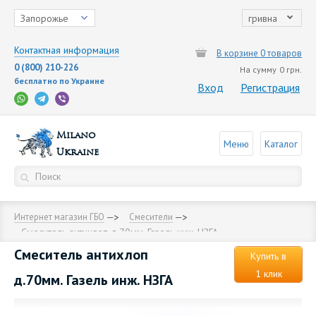
Запорожье
гривна
Контактная информация
В корзине 0 товаров
0 (800) 210-226
На сумму
0 грн.
бесплатно по Украине
Вход
Регистрация
Milano
Меню
Каталог
Ukraine
Интернет магазин ГБО
Смесители
Смеситель антихлоп д.70мм. Газель инж. НЗГА
Смеситель антихлоп
Купить в
1 клик
д.70мм. Газель инж. НЗГА