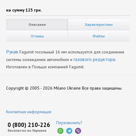
на сумму
125 грн.
Описание
Характеристики
Отзывы
Файлы
Рукав
Fagumit тосольный 16 мм используется для соединения
газового редуктора
системы охлаждения автомобиля и
.
Изготовлен в Польше компанией Fagumit.
Диаметр
Нет отзывов
16
Copyright © 2005 - 2026 Milano Ukraine
Все права защищены.
Производитель
Fagumit
Оставить отзыв
Контактная информация
Перезвонить?
0 (800) 210-226
бесплатно по Украине