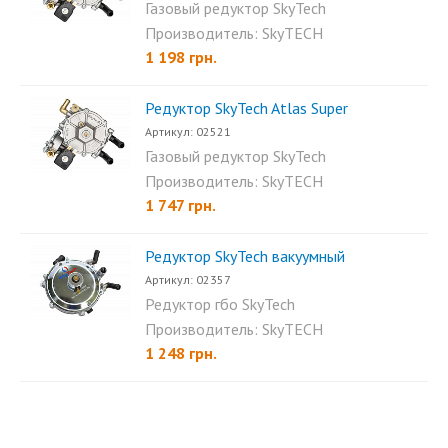
Газовый редуктор SkyTech
Atlas - инжекционный...
Производитель: SkyTECH
1 198 грн.
Редуктор SkyTech Atlas Super
Артикул: 02521
Газовый редуктор SkyTech
Atlas super - инжекционный...
Производитель: SkyTECH
1 747 грн.
Редуктор SkyTech вакуумный
Артикул: 02357
Редуктор гбо SkyTech
вакуумный - предназначен...
Производитель: SkyTECH
1 248 грн.